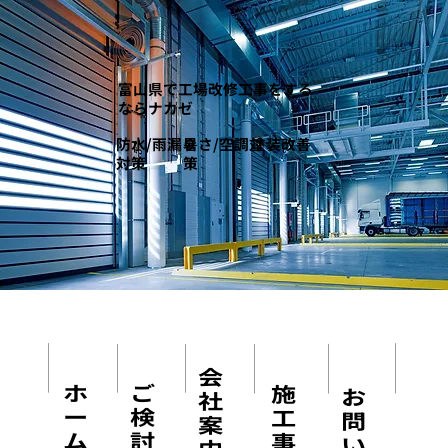
富山県で工場改修工事をする
ならナカゼ
防水/雨漏り
暑さ/空調対
塗装改善
対策
策
会
ご
​ホ
施
お
社
検
ー
工
問
案
討
ム
事
い