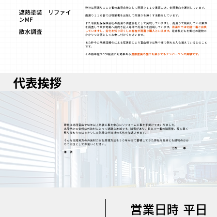
弊社は雨漏り１１０番の出資会社として雨漏り１１０番富山店、金沢東店を運営しています。
​遮熱塗装 リファイ
雨漏り１１０番では啓蒙書を出版して雨漏りを無くす活動をしています。
ンMF
また瑕疵担保保険会社の雨漏り調査会社として契約していますし、雨漏りで裁判している案件
を調査して東京地裁へ出向き証人尋問で雨漏りを説明しています。
雨漏りでは北陸一番と自負
​散水調査
していますし、劣化を知り尽くした存在が雨漏り職人といえます。
是非私どもを御社の建物の
かかりつけ医としてお申し付けくださいませ。
また昨今の地球温暖化による猛暑日により富山県では熱中症で倒れる人も増えているとのこと
です。
その熱中症やCO2削減にも効果ある
遮熱塗装の施工も県下でもナンバーワンの実績です。
代表挨拶
弊社は北陸富山で50年以上外装工事を中心にリフォーム工事を手掛けてまいりました。
北陸地方の気候は外装材にとって過酷な地域です。降雪があり、日本で一番の降雨量、夏も暑く
移り変わりのはっきりした気候は外装材の劣化を加速させます。
そんな北陸地方の外装材の劣化修理方法を５０年かけて蓄積してきた弊社を是非とも建物のかか
りつけ医としてお使いください。
代表
中
陳 武
営業日時 平日