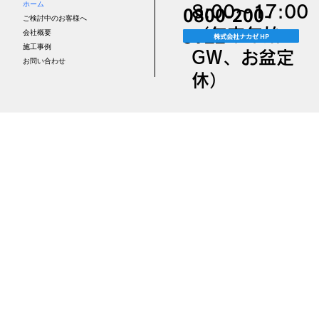
ホーム
0800-200-
8:00～17:00
ご検討中のお客様へ
9722
（年末年始、
会社概要
株式会社ナカゼ HP
施工事例
GW、お盆定
お問い合わせ
休）