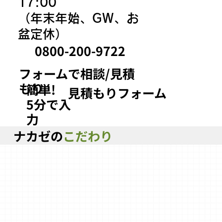
17:00
（年末年始、GW、お
盆定休）
0800-200-9722
フォームで相談/見積
もり
簡単!
見積もりフォーム
5分で入
力
ナカゼの
こだわり