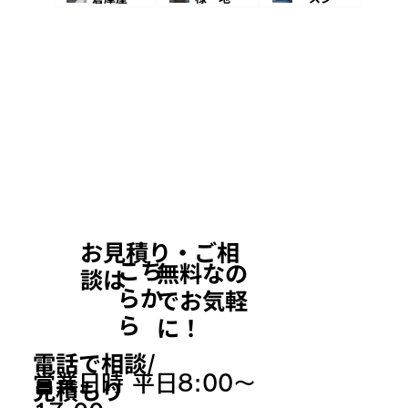
根 防風
破損復旧
ップ様
破損復旧
工事 内
大型店
工事
装クロス
舗 雨漏
工事、玄
り修理
関タイル
屋根工事
工事
​お見積り・ご相
こち
無料なの
談は
らか
でお気軽
ら
に！
電話で相談/
営業日時 平日8:00～
見積もり