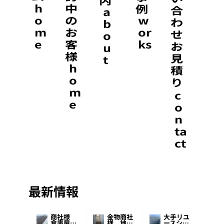
内
h
中
例
合
a
o
の
w
わ
b
m
​お
or
せ
o
e
客
ks
​お
u
様
見
t
h
積
o
り
m
c
e
o
n
ta
ct
最新情報
商社様
金物商社
大手リユ
倉庫屋
様 地震
ースショ