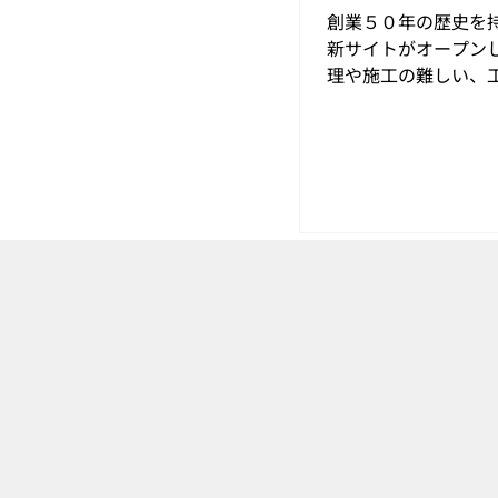
創業５０年の歴史を
新サイトがオープンし
理や施工の難しい、
工や、塗装など、弊
いて、丁寧に対応し
で、まずはご相談く