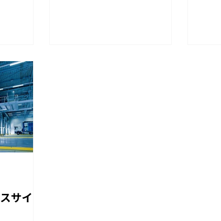
瓦、内装のクロス、タイル壁や
の店
ちらで致しま
床、 コンクリートやモルタル外壁
いた
などの自然災
等些細な破損まであげればきりが
が「
安心してご相
ありません。 写真の某金物商社様
い」
も同様に内装壁破損によるクロス
て天
の破け、...
をし
スサイト