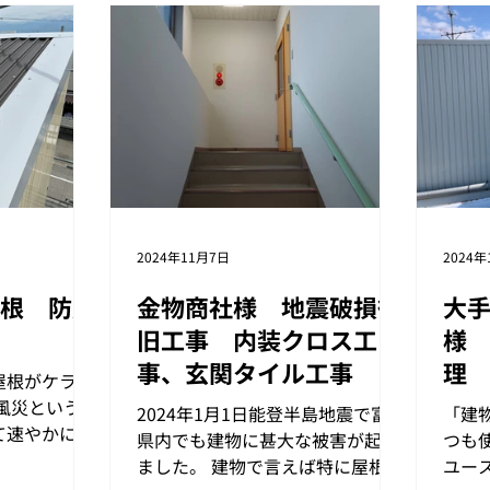
2024年11月7日
2024年
根 防風
金物商社様 地震破損復
大
旧工事 内装クロス工
様
事、玄関タイル工事
理
屋根がケラバ
風災というこ
2024年1月1日能登半島地震で富山
「建
て速やかに修
県内でも建物に甚大な被害が起き
つも
保険申請によ
ました。 建物で言えば特に屋根
ユー
しますし、写