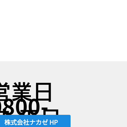
営業日
0800-
時 平日
株式会社ナカゼ HP