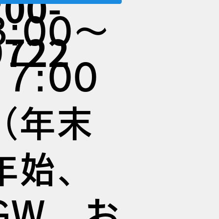
200-
8:00～
9722
17:00
（年末
年始、
GW、お