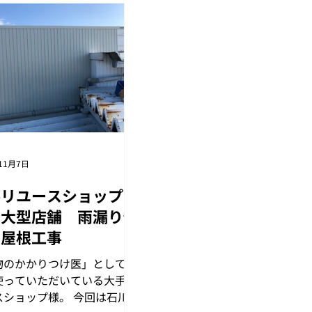
11月7日
手リユースショップ
 大型店舗 雨漏り修
 屋根工事
物のかかりつけ医」としてい
使っていただいている大手リ
スショップ様。 今回は石川県